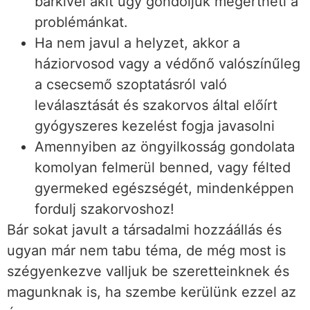
bárkivel akit úgy gondoljuk megértheti a
problémánkat.
Ha nem javul a helyzet, akkor a
háziorvosod vagy a védőnő valószínűleg
a csecsemő szoptatásról való
leválasztását és szakorvos által előírt
gyógyszeres kezelést fogja javasolni
Amennyiben az öngyilkosság gondolata
komolyan felmerül benned, vagy félted
gyermeked egészségét, mindenképpen
fordulj szakorvoshoz!
Bár sokat javult a társadalmi hozzáállás és
ugyan már nem tabu téma, de még most is
szégyenkezve valljuk be szeretteinknek és
magunknak is, ha szembe kerülünk ezzel az