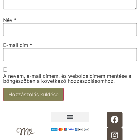
Név
*
E-mail cím
*
A nevem, e-mail címem, és weboldalcímem mentése a
böngészőben a következő hozzászólásomhoz.
Alternative:
Adatkezelési tájékoztató
30 perc kismama jóga