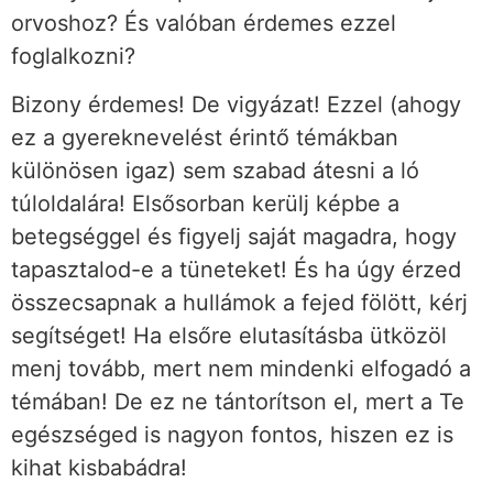
orvoshoz? És valóban érdemes ezzel
foglalkozni?
Bizony érdemes! De vigyázat! Ezzel (ahogy
ez a gyereknevelést érintő témákban
különösen igaz) sem szabad átesni a ló
túloldalára! Elsősorban kerülj képbe a
betegséggel és figyelj saját magadra, hogy
tapasztalod-e a tüneteket! És ha úgy érzed
összecsapnak a hullámok a fejed fölött, kérj
segítséget! Ha elsőre elutasításba ütközöl
menj tovább, mert nem mindenki elfogadó a
témában! De ez ne tántorítson el, mert a Te
egészséged is nagyon fontos, hiszen ez is
kihat kisbabádra!