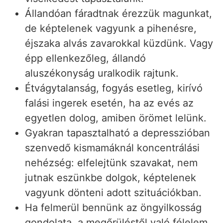
Állandóan fáradtnak érezzük magunkat,
de képtelenek vagyunk a pihenésre,
éjszaka alvás zavarokkal küzdünk. Vagy
épp ellenkezőleg, állandó
aluszékonyság uralkodik rajtunk.
Étvágytalanság, fogyás esetleg, kirívó
falási ingerek esetén, ha az evés az
egyetlen dolog, amiben örömet lelünk.
Gyakran tapasztalható a depresszióban
szenvedő kismamáknál koncentrálási
nehézség: elfelejtünk szavakat, nem
jutnak eszünkbe dolgok, képtelenek
vagyunk dönteni adott szituációkban.
Ha felmerül bennünk az öngyilkosság
gondolata, a megőrüléstől való félelem