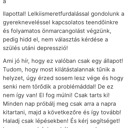
á
llapottal! Lelkiismeretfurdalással gondolunk a
gyerekneveléssel kapcsolatos teendőinkre
és folyamatos önmarcangolást végzünk,
pedig hidd el, nem választás kérdése a
szülés utáni depresszió!
Ami jó hír, hogy ez valóban csak egy állapot!
Tudom, hogy most kilátástalannak tűnik a
helyzet, úgy érzed sosem lesz vége és hogy
senki nem törődik a problémáddal! De ez
nem így van! El fog múlni! Csak tarts ki!
Minden nap próbálj meg csak arra a napra
kitartani, majd a következőre és így tovább!
Haladj csak lépésekben! És kérj segítséget!