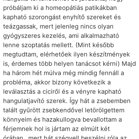
próbáljam ki a homeopátiás patikákban
kapható szorongást enyhítő szereket és
teázgassak, mert jelenleg nincs olyan
gyógyszeres kezelés, ami alkalmazható
lenne szoptatás mellett. (Mint később
megtudtam, elérhetőek ilyen készítmények
is, érdemes több helyen tanácsot kérni) Majd
ha három hét múlva még mindig fennáll a
probléma, akkor bizony következik a
leválasztás a ciciről és a vényre kapható
hangulatjavító szerek. Így hát a zsebemben
talált gyűrött zsebkendővel letörölgettem
könnyeim és hazakullogva bevallottam a
férjemnek hol is jártam az elmúlt két
órában…mert hát szégyell beszélni róla az