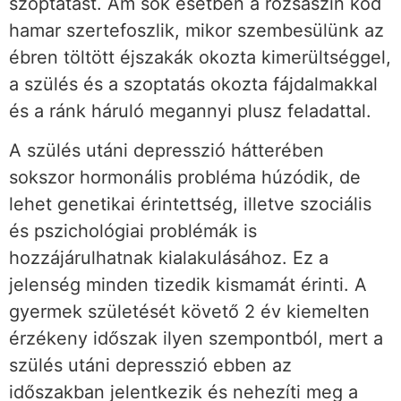
szoptatást. Ám sok esetben a rózsaszín köd
hamar szertefoszlik, mikor szembesülünk az
ébren töltött éjszakák okozta kimerültséggel,
a szülés és a szoptatás okozta fájdalmakkal
és a ránk háruló megannyi plusz feladattal.
A szülés utáni depresszió hátterében
sokszor hormonális probléma húzódik, de
lehet genetikai érintettség, illetve szociális
és pszichológiai problémák is
hozzájárulhatnak kialakulásához. Ez a
jelenség minden tizedik kismamát érinti. A
gyermek születését követő 2 év kiemelten
érzékeny időszak ilyen szempontból, mert a
szülés utáni depresszió ebben az
időszakban jelentkezik és nehezíti meg a