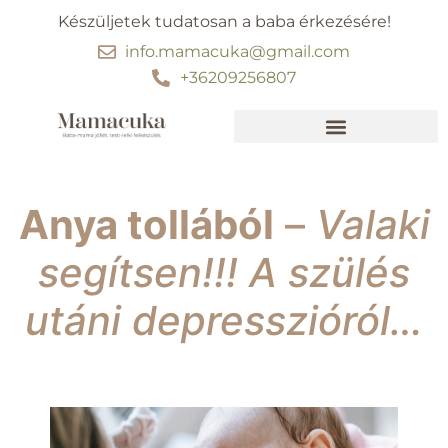
Készüljetek tudatosan a baba érkezésére!
info.mamacuka@gmail.com
+36209256807
Ebben segítünk
30 perc kismama jóga
Anya tollából
–
Valaki
segítsen!!! A szülés
utáni depresszióról…