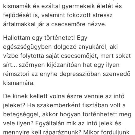
kismamák és ezáltal gyermekeik életét és
fejlődését is, valamint fokozott stressz
ártalmakkal jár a csecsemőre nézve.
Hallottam egy történetet! Egy
egészségügyben dolgozó anyukáról, aki
vízbe folytotta saját csecsemőjét, mert sokat
sírt… szörnyen kijózanítóan hat egy ilyen
rémsztori az enyhe depresszióban szenvedő
kismamára.
De kinek kellett volna észre vennie az intő
jeleket? Ha szakemberként tisztában volt a
betegséggel, akkor hogyan történhetett meg
vele ilyen? Egyáltalán mik az intő jelek és
mennyire kell ráparáznunk? Mikor forduljunk