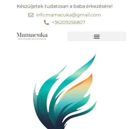
Készüljetek tudatosan a baba érkezésére!
info.mamacuka@gmail.com
+36209256807
Ebben segítünk
30 perc kismama jóga