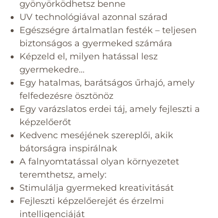
gyönyörködhetsz benne
UV technológiával azonnal szárad
Egészségre ártalmatlan festék – teljesen
biztonságos a gyermeked számára
Képzeld el, milyen hatással lesz
gyermekedre…
Egy hatalmas, barátságos űrhajó, amely
felfedezésre ösztönöz
Egy varázslatos erdei táj, amely fejleszti a
képzelőerőt
Kedvenc meséjének szereplői, akik
bátorságra inspirálnak
A falnyomtatással olyan környezetet
teremthetsz, amely:
Stimulálja gyermeked kreativitását
Fejleszti képzelőerejét és érzelmi
intelligenciáját