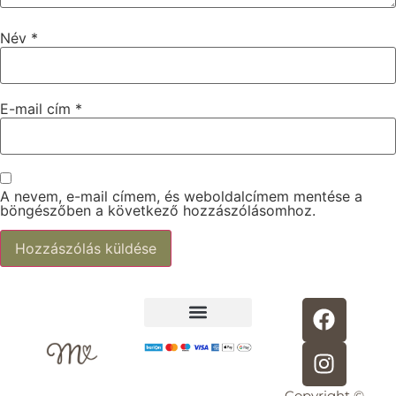
Név
*
E-mail cím
*
A nevem, e-mail címem, és weboldalcímem mentése a
böngészőben a következő hozzászólásomhoz.
Alternative:
Adatkezelési tájékoztató
30 perc kismama jóga
Copyright ©