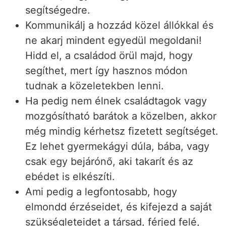
segítségedre.
Kommunikálj a hozzád közel állókkal és
ne akarj mindent egyedül megoldani!
Hidd el, a családod örül majd, hogy
segíthet, mert így hasznos módon
tudnak a közeletekben lenni.
Ha pedig nem élnek családtagok vagy
mozgósítható barátok a közelben, akkor
még mindig kérhetsz fizetett segítséget.
Ez lehet gyermekágyi dúla, bába, vagy
csak egy bejárónő, aki takarít és az
ebédet is elkészíti.
Ami pedig a legfontosabb, hogy
elmondd érzéseidet, és kifejezd a saját
szükségleteidet a társad, férjed felé,