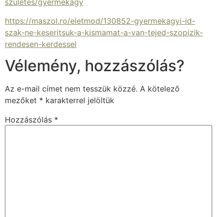
szuletes/gyermekagy
https://maszol.ro/eletmod/130852-gyermekagyi-id-
szak-ne-keseritsuk-a-kismamat-a-van-tejed-szopizik-
rendesen-kerdessel
Vélemény, hozzászólás?
Az e-mail címet nem tesszük közzé.
A kötelező
mezőket
*
karakterrel jelöltük
Hozzászólás
*