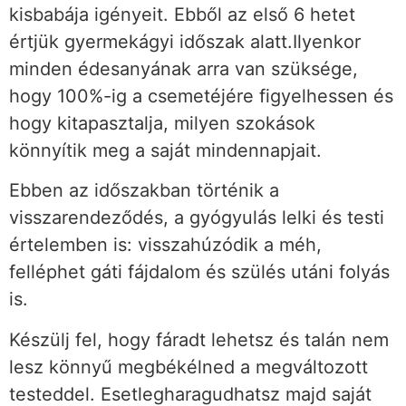
kisbabája igényeit. Ebből az első 6 hetet
értjük gyermekágyi időszak alatt.Ilyenkor
minden édesanyának arra van szüksége,
hogy 100%-ig a csemetéjére figyelhessen és
hogy kitapasztalja, milyen szokások
könnyítik meg a saját mindennapjait.
Ebben az időszakban történik a
visszarendeződés, a gyógyulás lelki és testi
értelemben is: visszahúzódik a méh,
felléphet gáti fájdalom és szülés utáni folyás
is.
Készülj fel, hogy fáradt lehetsz és talán nem
lesz könnyű megbékélned a megváltozott
testeddel. Esetlegharagudhatsz majd saját