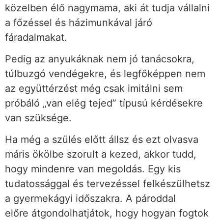
közelben élő nagymama, aki át tudja vállalni
a főzéssel és házimunkával járó
fáradalmakat.
Pedig az anyukáknak nem jó tanácsokra,
túlbuzgó vendégekre, és legfőképpen nem
az együttérzést még csak imitálni sem
próbáló „van elég tejed” típusú kérdésekre
van szüksége.
Ha még a szülés előtt állsz és ezt olvasva
máris ökölbe szorult a kezed, akkor tudd,
hogy mindenre van megoldás. Egy kis
tudatossággal és tervezéssel felkészülhetsz
a gyermekágyi időszakra. A pároddal
előre átgondolhatjátok, hogy hogyan fogtok