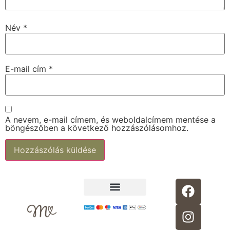
Név
*
E-mail cím
*
A nevem, e-mail címem, és weboldalcímem mentése a
böngészőben a következő hozzászólásomhoz.
Alternative:
Adatkezelési tájékoztató
30 perc kismama jóga