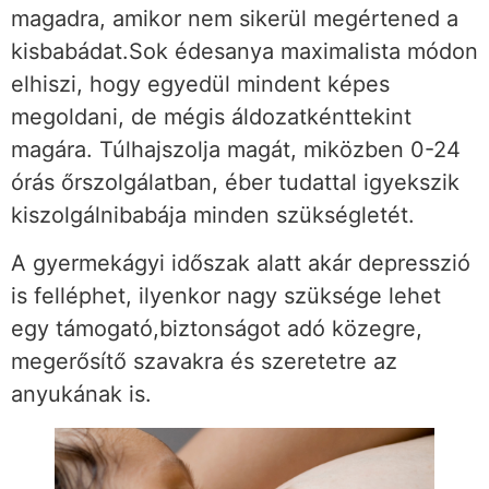
magadra, amikor nem sikerül megértened a
kisbabádat.Sok édesanya maximalista módon
elhiszi, hogy egyedül mindent képes
megoldani, de mégis áldozatkénttekint
magára. Túlhajszolja magát, miközben 0-24
órás őrszolgálatban, éber tudattal igyekszik
kiszolgálnibabája minden szükségletét.
A gyermekágyi időszak alatt akár depresszió
is felléphet, ilyenkor nagy szüksége lehet
egy támogató,biztonságot adó közegre,
megerősítő szavakra és szeretetre az
anyukának is.