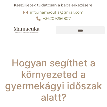
Készüljetek tudatosan a baba érkezésére!
info.mamacuka@gmail.com
+36209256807
Ebben segítünk
30 perc kismama jóga
Hogyan segíthet a
környezeted a
gyermekágyi időszak
alatt?