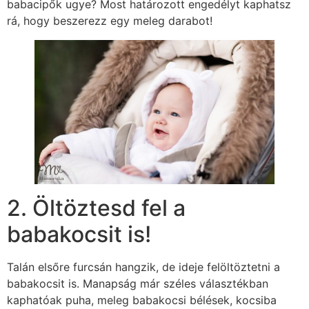
babacipők ugye? Most határozott engedélyt kaphatsz
rá, hogy beszerezz egy meleg darabot!
2. Öltöztesd fel a
babakocsit is!
Talán elsőre furcsán hangzik, de ideje felöltöztetni a
babakocsit is. Manapság már széles választékban
kaphatóak puha, meleg babakocsi bélések, kocsiba