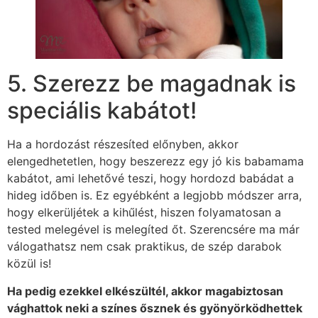
5. Szerezz be magadnak is
speciális kabátot!
Ha a hordozást részesíted előnyben, akkor
elengedhetetlen, hogy beszerezz egy jó kis babamama
kabátot, ami lehetővé teszi, hogy hordozd babádat a
hideg időben is. Ez egyébként a legjobb módszer arra,
hogy elkerüljétek a kihűlést, hiszen folyamatosan a
tested melegével is melegíted őt. Szerencsére ma már
válogathatsz nem csak praktikus, de szép darabok
közül is!
Ha pedig ezekkel elkészültél, akkor magabiztosan
vághattok neki a színes ősznek és gyönyörködhettek