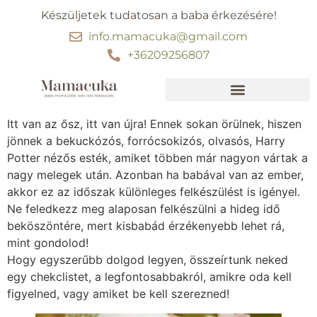
Készüljetek tudatosan a baba érkezésére!
info.mamacuka@gmail.com
+36209256807
Ebben segítünk
30 perc kismama jóga
Itt van az ősz, itt van újra! Ennek sokan örülnek, hiszen
jönnek a bekuckózós, forrócsokizós, olvasós, Harry
Potter nézős esték, amiket többen már nagyon vártak a
nagy melegek után. Azonban ha babával van az ember,
akkor ez az időszak különleges felkészülést is igényel.
Ne feledkezz meg alaposan felkészülni a hideg idő
beköszöntére, mert kisbabád érzékenyebb lehet rá,
mint gondolod!
Hogy egyszerűbb dolgod legyen, összeírtunk neked
egy chekclistet, a legfontosabbakról, amikre oda kell
figyelned, vagy amiket be kell szerezned!