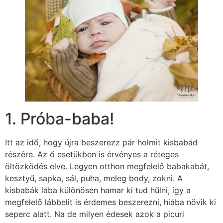
1. Próba-baba!
Itt az idő, hogy újra beszerezz pár holmit kisbabád
részére. Az ő esetükben is érvényes a réteges
öltözködés elve. Legyen otthon megfelelő babakabát,
kesztyű, sapka, sál, puha, meleg body, zokni. A
kisbabák lába különösen hamar ki tud hűlni, így a
megfelelő lábbelit is érdemes beszerezni, hiába növik ki
seperc alatt. Na de milyen édesek azok a picuri