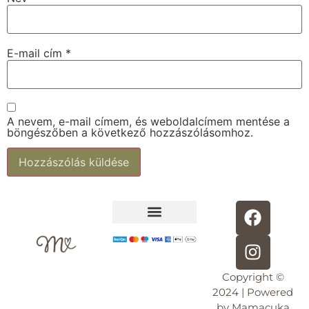
E-mail cím
*
A nevem, e-mail címem, és weboldalcímem mentése a
böngészőben a következő hozzászólásomhoz.
Alternative:
Adatkezelési tájékoztató
30 perc kismama jóga
Copyright ©
2024 | Powered
by Mamacuka