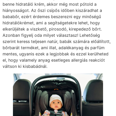
benne hidratáló krém, akkor még most pótold a
hiányosságot. Az őszi csípős időben kiszáradhat a
bababőr, ezért érdemes beszerezni egy minőségű
hidratálókrémet, ami a segítségetekre lehet, hogy
elkerüljétek a viszkető, pirosodó, kirepedező bőrt.
Azonban figyelj oda milyet választasz! Lehetőség
szerint keress teljesen natúr, babák számára előállított,
bőrbarát terméket, ami illat, adalékanyag és parfüm
mentes, ugyanis ezek a legjobbak és ezzel kerülheted
el, hogy valamely anyag esetleges allergiás reakciót
váltson ki kisbabádnál.