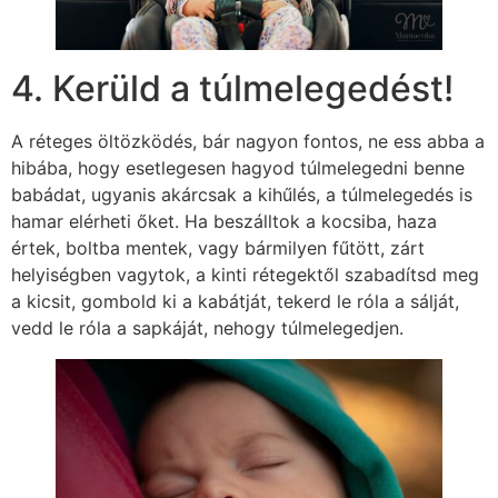
4. Kerüld a túlmelegedést!
A réteges öltözködés, bár nagyon fontos, ne ess abba a
hibába, hogy esetlegesen hagyod túlmelegedni benne
babádat, ugyanis akárcsak a kihűlés, a túlmelegedés is
hamar elérheti őket. Ha beszálltok a kocsiba, haza
értek, boltba mentek, vagy bármilyen fűtött, zárt
helyiségben vagytok, a kinti rétegektől szabadítsd meg
a kicsit, gombold ki a kabátját, tekerd le róla a sálját,
vedd le róla a sapkáját, nehogy túlmelegedjen.