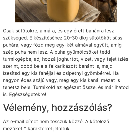
Csak sütőtökre, almára, és egy érett banánra lesz
szükséged. Elkészítéséhez 20-30 dkg sütőtököt süss
puhára, vagy főzd meg egy-két almával együtt, amíg
szép puha nem lesz. A puha gyümölcsöket tedd
turmixgépbe, adj hozzá joghurtot, vizet, vagy tejet ízlés
szerint, dobd bele a felkarikázott banánt is, majd
ízesítsd egy kis fahéjjal és csipetnyi gyömbérrel. Ha
nagyon édes szájú vagy, még egy kis kanál mézet is
tehetsz bele. Turmixold az egészet össze, és már ihatod
is. Egészségetekre!
Vélemény, hozzászólás?
Az e-mail címet nem tesszük közzé.
A kötelező
mezőket
*
karakterrel jelöltük