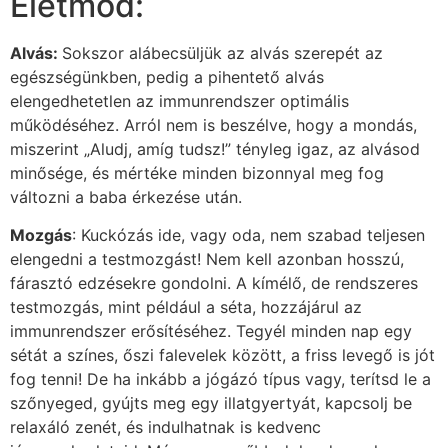
Életmód:
Alvás:
Sokszor alábecsüljük az alvás szerepét az
egészségünkben, pedig a pihentető alvás
elengedhetetlen az immunrendszer optimális
működéséhez. Arról nem is beszélve, hogy a mondás,
miszerint „Aludj, amíg tudsz!” tényleg igaz, az alvásod
minősége, és mértéke minden bizonnyal meg fog
változni a baba érkezése után.
Mozgás
: Kuckózás ide, vagy oda, nem szabad teljesen
elengedni a testmozgást! Nem kell azonban hosszú,
fárasztó edzésekre gondolni. A kímélő, de rendszeres
testmozgás, mint például a séta, hozzájárul az
immunrendszer erősítéséhez. Tegyél minden nap egy
sétát a színes, őszi falevelek között, a friss levegő is jót
fog tenni! De ha inkább a jógázó típus vagy, terítsd le a
szőnyeged, gyújts meg egy illatgyertyát, kapcsolj be
relaxáló zenét, és indulhatnak is kedvenc