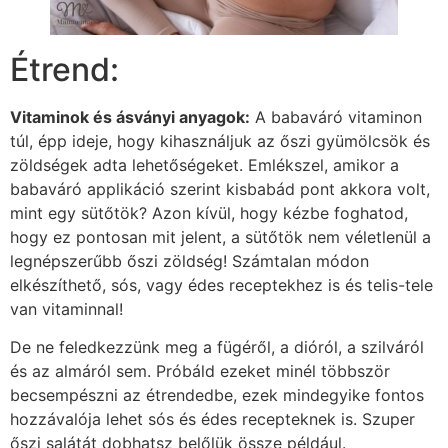
Étrend:
Vitaminok és ásványi anyagok:
A babaváró vitaminon
túl, épp ideje, hogy kihasználjuk az őszi gyümölcsök és
zöldségek adta lehetőségeket. Emlékszel, amikor a
babaváró applikáció szerint kisbabád pont akkora volt,
mint egy sütőtök? Azon kívül, hogy kézbe foghatod,
hogy ez pontosan mit jelent, a sütőtök nem véletlenül a
legnépszerűbb őszi zöldség! Számtalan módon
elkészíthető, sós, vagy édes receptekhez is és telis-tele
van vitaminnal!
De ne feledkezzünk meg a fügéről, a dióról, a szilváról
és az almáról sem. Próbáld ezeket minél többször
becsempészni az étrendedbe, ezek mindegyike fontos
hozzávalója lehet sós és édes recepteknek is. Szuper
őszi salátát dobhatsz belőlük össze például.