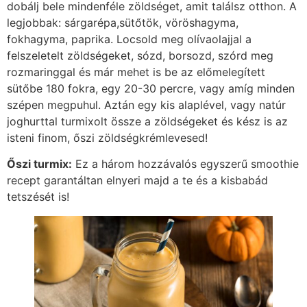
dobálj bele mindenféle zöldséget, amit találsz otthon. A
legjobbak: sárgarépa,sütőtök, vöröshagyma,
fokhagyma, paprika. Locsold meg olívaolajjal a
felszeletelt zöldségeket, sózd, borsozd, szórd meg
rozmaringgal és már mehet is be az előmelegített
sütőbe 180 fokra, egy 20-30 percre, vagy amíg minden
szépen megpuhul. Aztán egy kis alaplével, vagy natúr
joghurttal turmixolt össze a zöldségeket és kész is az
isteni finom, őszi zöldségkrémlevesed!
Őszi turmix:
Ez a három hozzávalós egyszerű smoothie
recept garantáltan elnyeri majd a te és a kisbabád
tetszését is!