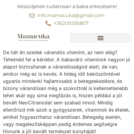
Készüljetek tudatosan a baba érkezésére!
info.mamacuka@gmail.com
+36209256807
Ebben segítünk
30 perc kismama jóga
De hát én szedek várandós vitamint, az nem elég?
Tehetnéd fel a kérdést. A babaváró vitaminok nagyon jó
alapot biztosítanak a várandósságod alatt, de van,
amikor még ez is kevés. A hideg idő beköszöntével
ugyanis mindenki hajlamosabb a betegeskedésre, és
bizony várandósan még a szokottnál is kellemetlenebb
lehet akár egy sima megfázás is, hiszen például a jól
bevált NeoCitranodat sem szabad innod. Mindig
ellenőrizd mik azok a gyógyszerek, vitaminok és ételek,
amiket fogyaszthatsz várandósan. Betegség esetén,
vagy megelezősképpen pedig érdemes segítségre
hívnunk a jól bevált természet konyháját!