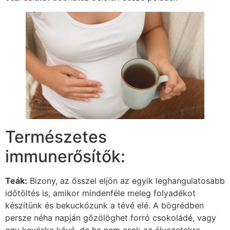
Természetes
immunerősítők:
Teák:
Bizony, az ősszel eljön az egyik leghangulatosabb
időtöltés is, amikor mindenféle meleg folyadékot
készítünk és bekuckózunk a tévé elé. A bögrédben
persze néha napján gőzölöghet forró csokoládé, vagy
egy kevéske kávé, de ha nem csak az élvezetekre