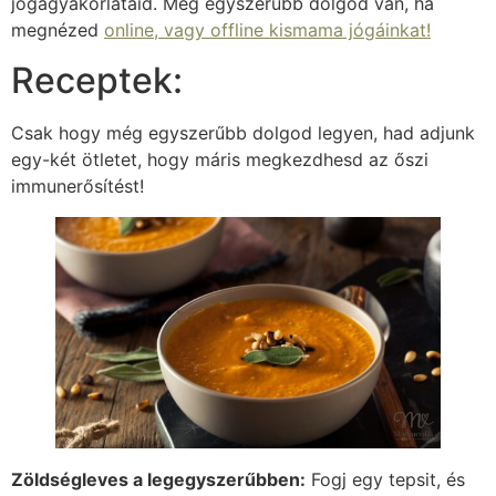
jógagyakorlataid. Még egyszerűbb dolgod van, ha
megnézed
online, vagy offline kismama jógáinkat!
Receptek:
Csak hogy még egyszerűbb dolgod legyen, had adjunk
egy-két ötletet, hogy máris megkezdhesd az őszi
immunerősítést!
Zöldségleves a legegyszerűbben:
Fogj egy tepsit, és