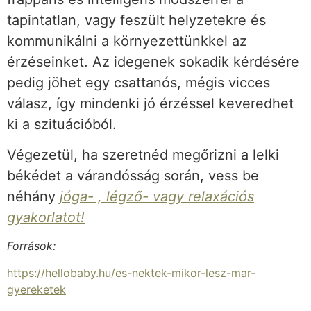
tapintatlan, vagy feszült helyzetekre és
kommunikálni a környezettünkkel az
érzéseinket. Az idegenek sokadik kérdésére
pedig jöhet egy csattanós, mégis vicces
válasz, így mindenki jó érzéssel keveredhet
ki a szituációból.
Végezetül, ha szeretnéd megőrizni a lelki
békédet a várandósság során, vess be
néhány
jóga- , légző- vagy relaxációs
gyakorlatot!
Források:
https://hellobaby.hu/es-nektek-mikor-lesz-mar-
gyereketek