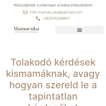
Készüljetek tudatosan a baba érkezésére!
info.mamacuka@gmail.com
+36209256807
Ebben segítünk
30 perc kismama jóga
Tolakodó kérdések
kismamáknak, avagy
hogyan szereld le a
tapintatlan