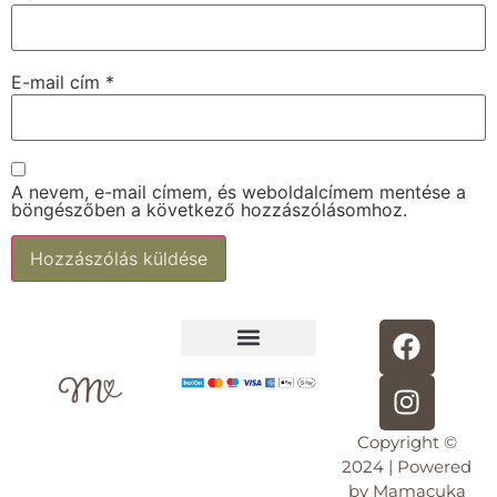
E-mail cím
*
A nevem, e-mail címem, és weboldalcímem mentése a
böngészőben a következő hozzászólásomhoz.
Alternative:
Adatkezelési tájékoztató
30 perc kismama jóga
Copyright ©
2024 | Powered
by Mamacuka