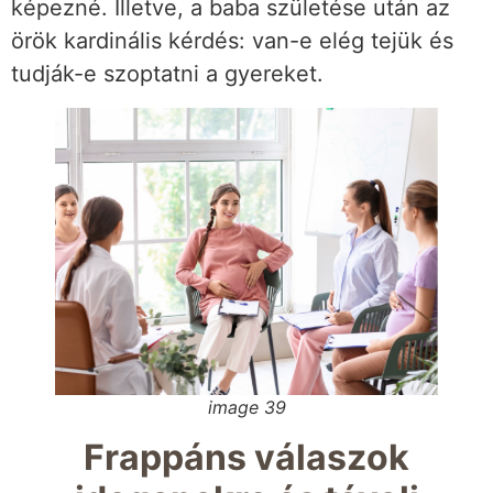
képezné. Illetve, a baba születése után az
örök kardinális kérdés: van-e elég tejük és
tudják-e szoptatni a gyereket.
image 39
Frappáns válaszok