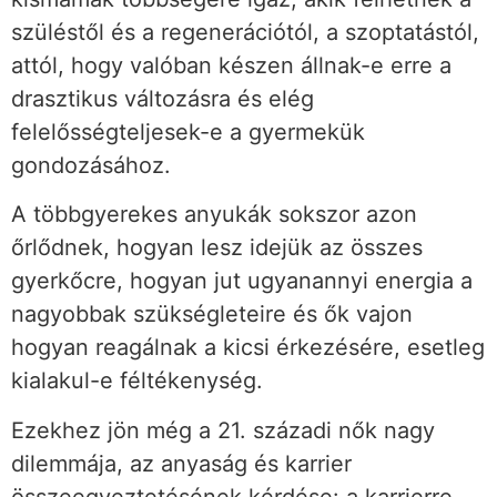
szüléstől és a regenerációtól, a szoptatástól,
attól, hogy valóban készen állnak-e erre a
drasztikus változásra és elég
felelősségteljesek-e a gyermekük
gondozásához.
A többgyerekes anyukák sokszor azon
őrlődnek, hogyan lesz idejük az összes
gyerkőcre, hogyan jut ugyanannyi energia a
nagyobbak szükségleteire és ők vajon
hogyan reagálnak a kicsi érkezésére, esetleg
kialakul-e féltékenység.
Ezekhez jön még a 21. századi nők nagy
dilemmája, az anyaság és karrier
összeegyeztetésének kérdése: a karrierre