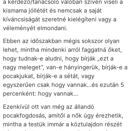
a kérdező/tanácsoló valóban szívén viseli a
kismama jóllétét és nemcsak a saját
kíváncsiságát szeretné kielégíteni vagy a
véleményét elmondani.
Ebben az időszakban mégis sokszor olyan
lehet, mintha mindenki arról faggatná őket,
hogy tudnak-e aludni, hogy bírják „ezt a
nagy meleget”, van-e hányingerük, bírják-e a
pocakjukat, bírják-e a sétát, vagy
egyszerűen csak hogy vannak…és ezután 5
percenként: hogy vannak…
Ezenkívül ott van még az állandó
pocakfogdosás, amitől a nők úgy érezhetik,
mintha a testük immár a köztulajdon részét