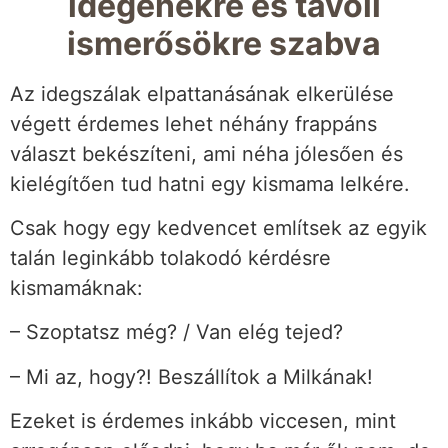
idegenekre és távoli
ismerősökre szabva
Az idegszálak elpattanásának elkerülése
végett érdemes lehet néhány frappáns
választ bekészíteni, ami néha jólesően és
kielégítően tud hatni egy kismama lelkére.
Csak hogy egy kedvencet említsek az egyik
talán leginkább tolakodó kérdésre
kismamáknak:
– Szoptatsz még? / Van elég tejed?
– Mi az, hogy?! Beszállítok a Milkának!
Ezeket is érdemes inkább viccesen, mint