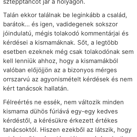
sztepptáncot jár a hólyagon.
Talán ekkor találnak be leginkább a család,
barátok… és igen, vadidegenek sokszor
jóindulatú, mégis tolakodó kommentárjai és
kérdései a kismamáknak. Sőt, a legtöbb
esetben ezeknek még csak tolakodónak sem
kell lenniük ahhoz, hogy a kismamákból
valóban előjöjjön az a bizonyos mérges
orrszarvú az agyonismételt kérdések és nem
kért tanácsok hallatán.
Félreértés ne essék, nem változik minden
kismama dühös fúriává egy-egy kedves
kérdéstől, a kérésükre érkezett értékes
tanácsoktól. Hiszen ezekből az látszik, hogy