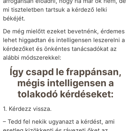
arrogánsan előadni, hogy ha már ők nem, de
mi tiszteletben tartsuk a kérdező lelki
békéjét.
De még mielőtt ezeket bevetnénk, érdemes
lehet higgadtan és intelligensen leszerelni a
kérdezőket és önkéntes tanácsadókat az
alábbi módszerekkel:
Így csapd le frappánsan,
mégis intelligensen a
tolakodó kérdéseket:
1. Kérdezz vissza.
– Tedd fel nekik ugyanazt a kérdést, ami
esetleg kizökkenti és rávezeti őket az