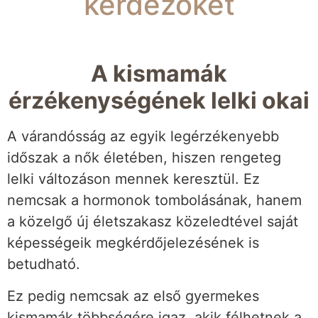
kérdezőket
A kismamák
érzékenységének lelki okai
A várandósság az egyik legérzékenyebb
időszak a nők életében, hiszen rengeteg
lelki változáson mennek keresztül. Ez
nemcsak a hormonok tombolásának, hanem
a közelgő új életszakasz közeledtével saját
képességeik megkérdőjelezésének is
betudható.
Ez pedig nemcsak az első gyermekes
kismamák többségére igaz, akik félhetnek a